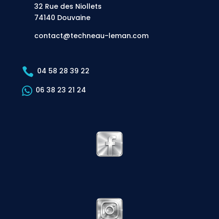
32 Rue des Niollets
74140 Douvaine
contact@techneau-leman.com

04 58 28 39 22

06 38 23 21 24